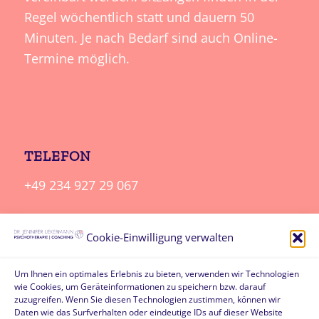
Regel wöchentlich statt und dauern 50
Minuten. Je nach Bedarf sind auch Online-
Termine möglich.
TELEFON
+49 234 927 29 067
E-MAIL
Cookie-Einwilligung verwalten
info@psycho-therapie-bochum.de
Um Ihnen ein optimales Erlebnis zu bieten, verwenden wir Technologien
wie Cookies, um Geräteinformationen zu speichern bzw. darauf
PARKEN
zuzugreifen. Wenn Sie diesen Technologien zustimmen, können wir
Daten wie das Surfverhalten oder eindeutige IDs auf dieser Website